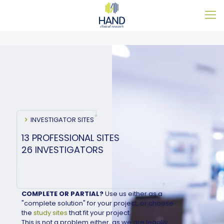
INVESTIGATOR SITES
13 PROFESSIONAL SITES
26 INVESTIGATORS
COMPLETE OR PARTIAL?
Use us either as a
"complete solution" for your project, or choose
the
study sites
that fit your project.
This is not a problem either, as we are legally