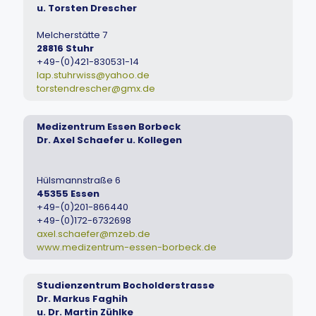
u. Torsten Drescher
Melcherstätte 7
28816 Stuhr
+49-(0)421-830531-14
lap.stuhrwiss@yahoo.de
torstendrescher@gmx.de
Medizentrum Essen Borbeck
Dr. Axel Schaefer u. Kollegen
Hülsmannstraße 6
45355 Essen
+49-(0)201-866440
+49-(0)172-6732698
axel.schaefer@mzeb.de
www.medizentrum-essen-borbeck.de
Studienzentrum Bocholderstrasse
Dr. Markus Faghih
u. Dr. Martin Zühlke