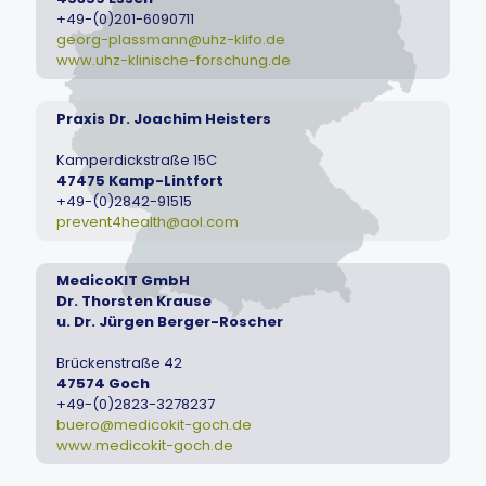
+49-(0)201-6090711
georg-plassmann@uhz-klifo.de
www.uhz-klinische-forschung.de
Praxis Dr. Joachim Heisters
Kamperdickstraße 15C
47475 Kamp-Lintfort
+49-(0)2842-91515
prevent4health@aol.com
MedicoKIT GmbH
Dr. Thorsten Krause
u. Dr. Jürgen Berger-Roscher
Brückenstraße 42
47574 Goch
+49-(0)2823-3278237
buero@medicokit-goch.de
www.medicokit-goch.de