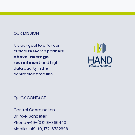
OUR MISSION
It is our goal to offer our
clinical research partners
above-average
recruitment
and high
data quality in the
contracted time line.
QUICK CONTACT
Central Coordination
Dr. Axel Schaefer
Phone
+49-(0)201-866440
Mobile
+49-(0)172-6732698